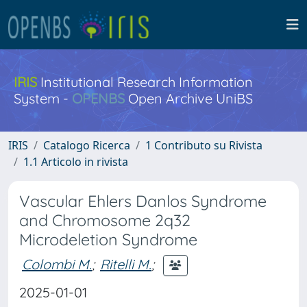
IRIS
Institutional Research Information
System -
OPENBS
Open Archive UniBS
IRIS
Catalogo Ricerca
1 Contributo su Rivista
1.1 Articolo in rivista
Vascular Ehlers Danlos Syndrome
and Chromosome 2q32
Microdeletion Syndrome
Colombi M.
;
Ritelli M.
;
2025-01-01