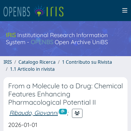
IRIS
Institutional Research Information
System -
OPENBS
Open Archive UniBS
IRIS
Catalogo Ricerca
1 Contributo su Rivista
1.1 Articolo in rivista
From a Molecule to a Drug: Chemical
Features Enhancing
Pharmacological Potential II
Ribaudo, Giovanni
;
2026-01-01