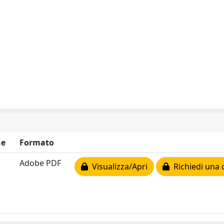
ne
Formato
Adobe PDF
Visualizza/Apri
Richiedi una 