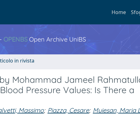
Home
Sfo
 -
OPENBS
Open Archive UniBS
ticolo in rivista
t by Mohammad Jameel Rahmatull
 Blood Pressure Values: Is There a
alvetti, Massimo
;
Piazza, Cesare
;
Muiesan, Maria 