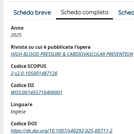
Scheda completa
Scheda breve
Sched
Anno
2025
Rivista su cui è pubblicata l'opera
HIGH BLOOD PRESSURE & CARDIOVASCULAR PREVENTION
Codice SCOPUS
2-s2.0-105001487126
Codice ISI
WOS:001455716400001
Lingua/e
Inglese
Codice DOI
https://dx.doi.org/10.1007/s40292-025-00711-2