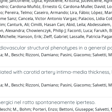
 Agne; Jancoriene, Ligita; Ryliskiene, Kristina; Juceviciene, A
 Pedro; Cardona-Muñóz, Ernesto G; Cardona-Muller, David; L
dro; Pereira, Telmo; Caseiro, Armando; Lira, Fábio; López, M
Sanz; Cancela, Victor Antonio Vargas; Palacios, Lidia Cobo
Yeşim; Canturk, Ali; Cimilli, Hasan Can; Abid, Leila; Abdessa
, Alexandra; Chowienczyk, Philip J; Faconti, Luca; Farukh, Bu
chelle; Hanson, Erik; Zieff, Gabriel; Lassalle, Patricia Paga
iovascular structural phenotypes in a general p
M., Beschi; Rizzoni, Damiano; Pasini, Giacomo; Salvetti, Mass
ated with carotid artery intima-media thickness, b
 M., Beschi; Rizzoni, Damiano; Pasini, Giacomo; Salvetti, Mas
nergici nel ratto spontaneamente iperteso.
eschi; M., Bohm; Porteri, Enzo; Bettoni, Giuseppe; Salvetti, 