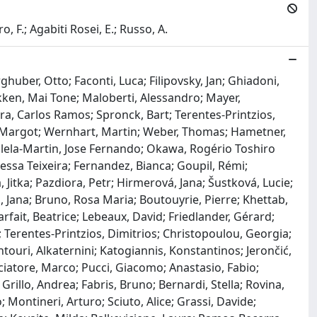
o, F.; Agabiti Rosei, E.; Russo, A.
huber, Otto; Faconti, Luca; Filipovsky, Jan; Ghiadoni,
kken, Mai Tone; Maloberti, Alessandro; Mayer,
ra, Carlos Ramos; Spronck, Bart; Terentes-Printzios,
r, Margot; Wernhart, Martin; Weber, Thomas; Hametner,
ilela-Martin, Jose Fernando; Okawa, Rogério Toshiro
sa Teixeira; Fernandez, Bianca; Goupil, Rémi;
, Jitka; Pazdiora, Petr; Hirmerová, Jana; Šustková, Lucie;
, Jana; Bruno, Rosa Maria; Boutouyrie, Pierre; Khettab,
arfait, Beatrice; Lebeaux, David; Friedlander, Gérard;
 Terentes-Printzios, Dimitrios; Christopoulou, Georgia;
touri, Alkaternini; Katogiannis, Konstantinos; Jerončić,
cciatore, Marco; Pucci, Giacomo; Anastasio, Fabio;
Grillo, Andrea; Fabris, Bruno; Bernardi, Stella; Rovina,
; Montineri, Arturo; Sciuto, Alice; Grassi, Davide;