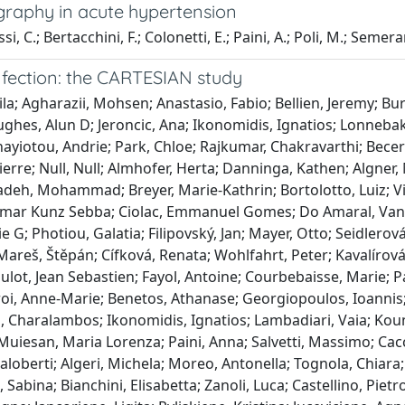
graphy in acute hypertension
i, C.; Bertacchini, F.; Colonetti, E.; Paini, A.; Poli, M.; Semerar
nfection: the CARTESIAN study
a; Agharazii, Mohsen; Anastasio, Fabio; Bellien, Jeremy; Burg
ughes, Alun D; Jeroncic, Ana; Ikonomidis, Ignatios; Lonneba
ayiotou, Andrie; Park, Chloe; Rajkumar, Chakravarthi; Becer
ierre; Null, Null; Almhofer, Herta; Danninga, Kathen; Algne
adeh, Mohammad; Breyer, Marie-Kathrin; Bortolotto, Luiz; V
mar Kunz Sebba; Ciolac, Emmanuel Gomes; Do Amaral, Vanes
 G; Photiou, Galatia; Filipovský, Jan; Mayer, Otto; Seidlerová
 Mareš, Štěpán; Cífková, Renata; Wohlfahrt, Peter; Kavalírová
Hulot, Jean Sebastien; Fayol, Antoine; Courbebaisse, Marie; P
eroi, Anne-Marie; Benetos, Athanase; Georgiopoulos, Ioannis;
os, Charalambos; Ikonomidis, Ignatios; Lambadiari, Vaia; Koun
; Muiesan, Maria Lorenza; Paini, Anna; Salvetti, Massimo; Ca
aloberti; Algeri, Michela; Moreo, Antonella; Tognola, Chiara; 
abina; Bianchini, Elisabetta; Zanoli, Luca; Castellino, Pietro