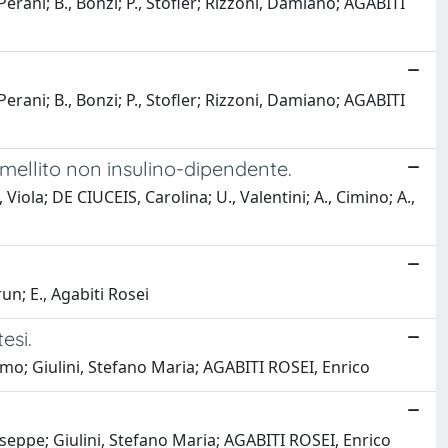
erani; B., Bonzi; P., Stofler; Rizzoni, Damiano; AGABITI
erani; B., Bonzi; P., Stofler; Rizzoni, Damiano; AGABITI
e mellito non insulino-dipendente.
iola; DE CIUCEIS, Carolina; U., Valentini; A., Cimino; A.,
un; E., Agabiti Rosei
esi.
imo; Giulini, Stefano Maria; AGABITI ROSEI, Enrico
seppe; Giulini, Stefano Maria; AGABITI ROSEI, Enrico