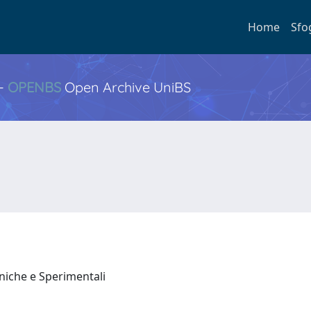
Home
Sfo
 -
OPENBS
Open Archive UniBS
iniche e Sperimentali