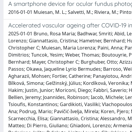
A smartphone device for ocular fundus photo
2016-01-01 Muiesan, M. L.; Salvetti, M.; Riviera, M.; Pintoss
Accelerated vascular ageing after COVID-19 i
2025-01-01 Bruno, Rosa Maria; Badhwar, Smriti; Abid, Leil
Lorenzo; Giannattasio, Cristina; Hametner, Bernhard; H
Christopher C; Muiesan, Maria Lorenza; Paini, Anna; Pan
Dimitrios; Tuncok, Yesim; Weber, Thomas; Boutouyrie, P
Bernhard; Mayer, Christopher C; Burghuber, Otto; Azizz
Passos; Okawa, Jaqueline Lyrio Bermudes; Barroso, Wei
Agharazii, Mohsen; Fortier, Catherine; Panayiotou, Andrie
Bílková, Simona; Gelžinský, Július; Kordíková, Veronika;
Hakim; Justin, Junior; Moriconi, Diego; Fabbri, Saverio; 
Bellien, Jeremy; Joannides, Robinson; Iacob, Michele; L
Tsioufis, Konstantinos; Gardikioti, Vasiliki; Vlachopoul
Ana; Podrug, Mario; Pavičić-Ivelja, Mirela; Koren, Pjero
Scarnecchia, Elisa; Giannattasio, Cristina; Alessandro, M
Matteo; Di Pierro, Giuliano; Ghiadoni, Lorenzo; Armenia, S