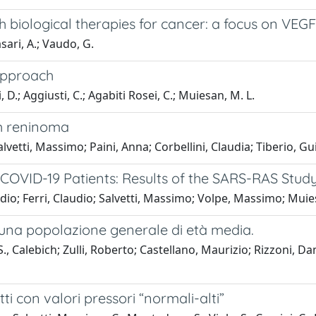
 biological therapies for cancer: a focus on VEGF
asari, A.; Vaudo, G.
approach
i, D.; Aggiusti, C.; Agabiti Rosei, C.; Muiesan, M. L.
th reninoma
alvetti, Massimo; Paini, Anna; Corbellini, Claudia; Tiberio,
OVID-19 Patients: Results of the SARS-RAS Study 
udio; Ferri, Claudio; Salvetti, Massimo; Volpe, Massimo; Mui
in una popolazione generale di età media.
, Calebich; Zulli, Roberto; Castellano, Maurizio; Rizzoni, D
tti con valori pressori “normali-alti”