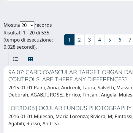
Mostra
records
Risultati 1 - 20 di 535
(tempo di esecuzione:
1
2
3
4
5
6
7
0.028 secondi).
9A.07: CARDIOVASCULAR TARGET ORGAN DA
CONTROLS. ARE THERE ANY DIFFERENCES?
2015-01-01 Paini, Anna; Andreoli, Laura; Salvetti, Massimo
Deborah; AGABITI ROSEI, Enrico; Tincani, Angela; Muie
[OP.8D.06] OCULAR FUNDUS PHOTOGRAPHY 
2016-01-01 Muiesan, Maria Lorenza; Riviera, M; Pintossi, 
Agabiti; Russo, Andrea