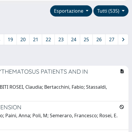
Esportazione
Tutti (535)
8
19
20
21
22
23
24
25
26
27
YTHEMATOSUS PATIENTS AND IN
BITI ROSEI, Claudia; Bertacchini, Fabio; Stassaldi,
TENSION
o; Paini, Anna; Poli, M; Semeraro, Francesco; Rosei, E.