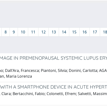
8
9
10
11
12
13
14
15
16
17
1
MAGE IN PREMENOPAUSAL SYSTEMIC LUPUS ER
; Dall'Ara, Francesca; Piantoni, Silvia; Donini, Carlotta; AGA
san, Maria Lorenza
WITH A SMARTPHONE DEVICE IN ACUTE HYPER
Clara; Bertacchini, Fabio; Colonetti, Efrem; Salvetti, Massim