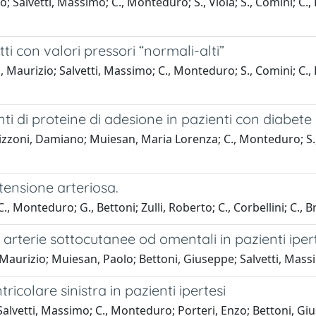
Salvetti, Massimo; C., Monteduro; S., Viola; S., Comini; C., P
tti con valori pressori “normali-alti”
 Maurizio; Salvetti, Massimo; C., Monteduro; S., Comini; C., P
olanti di proteine di adesione in pazienti con diabet
Rizzoni, Damiano; Muiesan, Maria Lorenza; C., Monteduro; S., V
rtensione arteriosa.
Monteduro; G., Bettoni; Zulli, Roberto; C., Corbellini; C., Br
e arterie sottocutanee od omentali in pazienti ipert
 Maurizio; Muiesan, Paolo; Bettoni, Giuseppe; Salvetti, Mass
ricolare sinistra in pazienti ipertesi
lvetti, Massimo; C., Monteduro; Porteri, Enzo; Bettoni, Giu