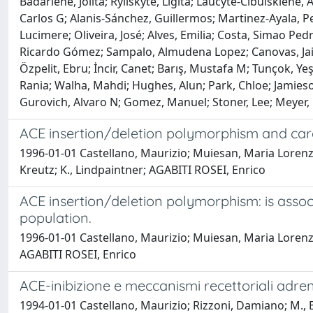
Badariene, Jolita; Ryliskyte, Ligita; Laucyte-Cibulskiene,
Carlos G; Alanis-Sánchez, Guillermos; Martinez-Ayala,
Lucimere; Oliveira, José; Alves, Emilia; Costa, Simao Pe
Ricardo Gómez; Sampalo, Almudena Lopez; Canovas, Jaime 
Özpelit, Ebru; İncir, Canet; Barış, Mustafa M; Tunçok, 
Rania; Walha, Mahdi; Hughes, Alun; Park, Chloe; Jamieson
Gurovich, Alvaro N; Gomez, Manuel; Stoner, Lee; Meyer, Mi
ACE insertion/deletion polymorphism and card
1996-01-01 Castellano, Maurizio; Muiesan, Maria Lorenza; 
Kreutz; K., Lindpaintner; AGABITI ROSEI, Enrico
ACE insertion/deletion polymorphism: is associ
population.
1996-01-01 Castellano, Maurizio; Muiesan, Maria Lorenza;
AGABITI ROSEI, Enrico
ACE-inibizione e meccanismi recettoriali adre
1994-01-01 Castellano, Maurizio; Rizzoni, Damiano; M., B