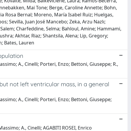
gne; Kovaite, Milda; Balkeviciene, Laura; Ramos-Becerra,
onnebakken, Mai Tone; Berge, Caroline Annette; Bohn,
aria Rosa Bernal; Moreno, María Isabel Ruiz; Huelgas,
s; Sevilla, Juan José Mancebo; Zeka, Arzu Nazlı;
lem, Salem; Charfeddine, Selma; Bahloul, Amine; Hammami,
shra; Akhtar, Riaz; Shantsila, Alena; Lip, Gregory;
n; Bates, Lauren
opulation
imo; A., Cinelli; Porteri, Enzo; Bettoni, Giuseppe; R.,
ut not left ventricular mass, in a general
simo; A., Cinelli; Porteri, Enzo; Bettoni, Giuseppe;
Massimo; A., Cinelli; AGABITI ROSEI, Enrico