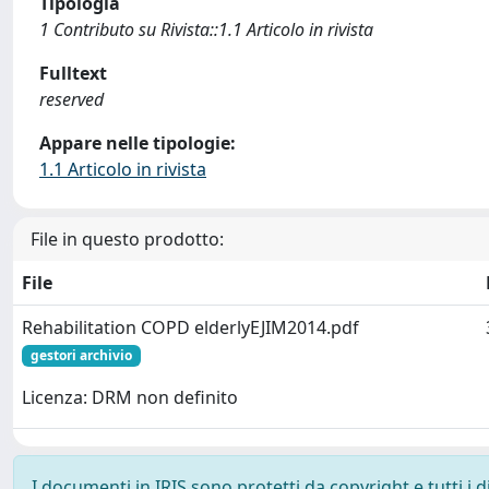
Tipologia
1 Contributo su Rivista::1.1 Articolo in rivista
Fulltext
reserved
Appare nelle tipologie:
1.1 Articolo in rivista
File in questo prodotto:
File
Rehabilitation COPD elderlyEJIM2014.pdf
gestori archivio
Licenza: DRM non definito
I documenti in IRIS sono protetti da copyright e tutti i di