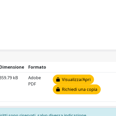
Dimensione
Formato
359.79 kB
Adobe
Visualizza/Apri
PDF
Richiedi una copia
ritti sono riservati, salvo diversa indicazione.