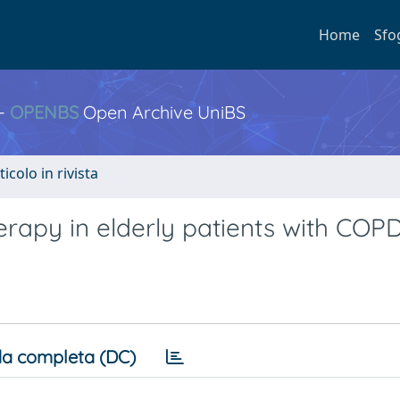
Home
Sfo
 -
OPENBS
Open Archive UniBS
ticolo in rivista
erapy in elderly patients with COPD
a completa (DC)