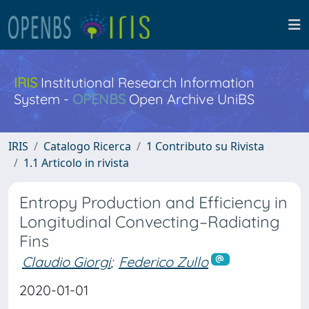
IRIS
Institutional Research Information
System -
OPENBS
Open Archive UniBS
IRIS
Catalogo Ricerca
1 Contributo su Rivista
1.1 Articolo in rivista
Entropy Production and Efficiency in
Longitudinal Convecting–Radiating
Fins
Claudio Giorgi
;
Federico Zullo
2020-01-01