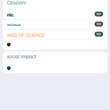
Citazioni
ND
ND
ND
social impact