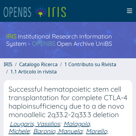
IRIS
Institutional Research Information
System -
OPENBS
Open Archive UniBS
IRIS
Catalogo Ricerca
1 Contributo su Rivista
1.1 Articolo in rivista
Successful hematopoietic stem cell
transplantation for complete CTLA-4
haploinsufficiency due to a de novo
monoallelic 2q33.2-2q33.3 deletion
Lougaris, Vassilios
;
Malagola,
Michele
;
Baronio, Manuela
;
Morello,