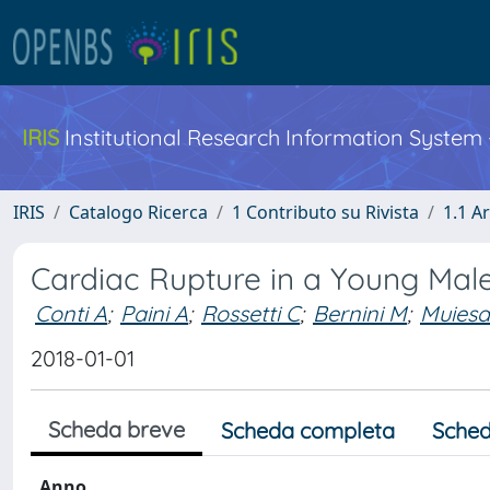
IRIS
Institutional Research Information System
IRIS
Catalogo Ricerca
1 Contributo su Rivista
1.1 Ar
Cardiac Rupture in a Young Male
Conti A
;
Paini A
;
Rossetti C
;
Bernini M
;
Muies
2018-01-01
Scheda breve
Scheda completa
Sched
Anno