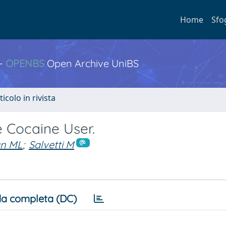
Home
Sfo
 -
OPENBS
Open Archive UniBS
ticolo in rivista
 Cocaine User.
an ML
;
Salvetti M
a completa (DC)