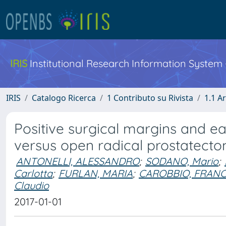
IRIS
Institutional Research Information System
IRIS
Catalogo Ricerca
1 Contributo su Rivista
1.1 Ar
Positive surgical margins and e
versus open radical prostatecto
ANTONELLI, ALESSANDRO
;
SODANO, Mario
;
Carlotta
;
FURLAN, MARIA
;
CAROBBIO, FRAN
Claudio
2017-01-01