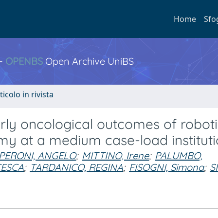
Home
Sfo
 -
OPENBS
Open Archive UniBS
ticolo in rivista
arly oncological outcomes of robot
my at a medium case-load institut
PERONI, ANGELO
;
MITTINO, Irene
;
PALUMBO,
CESCA
;
TARDANICO, REGINA
;
FISOGNI, Simona
;
S