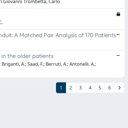
ri Giovanni Trombetta, Carlo
C.
uit: A Matched Pair Analysis of 170 Patients
in the older patients
iganti, A.; Saad, F.; Berruti, A.; Antonelli, A.;
1
2
3
4
5
6
Copyright © 2026