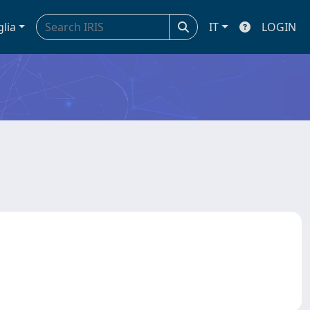
glia
IT
LOGIN
a