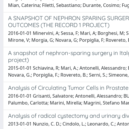
Mian, Caterina; Filetti, Sebastiano; Durante, Cosimo; Fu
A SNAPSHOT OF NEPHRON SPARING SURGERY 
OUTCOMES (THE RECORD 1 PROJECT)
2016-01-01 Minervini, A; Sessa, F; Mari, A; Borghesi, M; S
Mirone, V; Morgia, G; Novara, G; Porpiglia, F; Rovereto,
A snapshot of nephron-sparing surgery in Ital
project)
2015-01-01 Schiavina, R; Mari, A.; Antonelli, Alessandro; B
Novara, G.; Porpiglia, F.; Rovereto, B.; Serni, S.; Simeone
Analysis of Circulating Tumor Cells in Prosta
2016-01-01 Grisanti, Salvatore; Antonelli, Alessandro; 
Palumbo, Carlotta; Marini, Mirella; Magrini, Stefano Mar
Analysis of radical cystectomy and urinary dive
2013-01-01 Nunzio, C. D.; Cindolo, L.; Leonardo, C.; Antonel