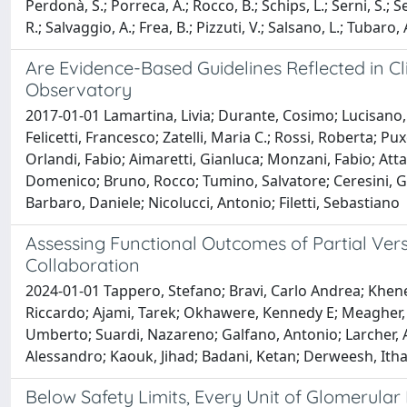
Perdonà, S.; Porreca, A.; Rocco, B.; Schips, L.; Serni, S.; 
R.; Salvaggio, A.; Frea, B.; Pizzuti, V.; Salsano, L.; Tubaro, 
Are Evidence-Based Guidelines Reflected in Cli
Observatory
2017-01-01 Lamartina, Livia; Durante, Cosimo; Lucisano,
Felicetti, Francesco; Zatelli, Maria C.; Rossi, Roberta; 
Orlandi, Fabio; Aimaretti, Gianluca; Monzani, Fabio; Att
Domenico; Bruno, Rocco; Tumino, Salvatore; Ceresini, Gr
Barbaro, Daniele; Nicolucci, Antonio; Filetti, Sebastiano
Assessing Functional Outcomes of Partial Vers
Collaboration
2024-01-01 Tappero, Stefano; Bravi, Carlo Andrea; Khene, 
Riccardo; Ajami, Tarek; Okhawere, Kennedy E; Meagher,
Umberto; Suardi, Nazareno; Galfano, Antonio; Larcher, A
Alessandro; Kaouk, Jihad; Badani, Ketan; Derweesh, Ithaa
Below Safety Limits, Every Unit of Glomerular