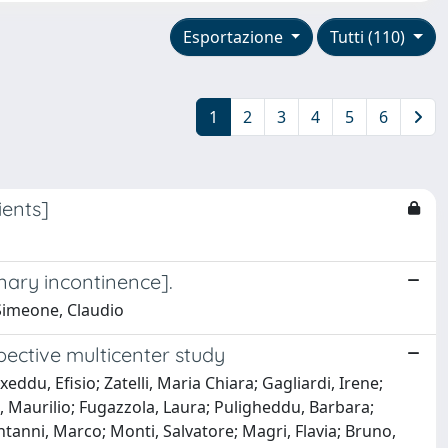
Esportazione
Tutti (110)
1
2
3
4
5
6
ients]
nary incontinence].
; Simeone, Claudio
pective multicenter study
xeddu, Efisio; Zatelli, Maria Chiara; Gagliardi, Irene;
, Maurilio; Fugazzola, Laura; Puligheddu, Barbara;
ntanni, Marco; Monti, Salvatore; Magri, Flavia; Bruno,