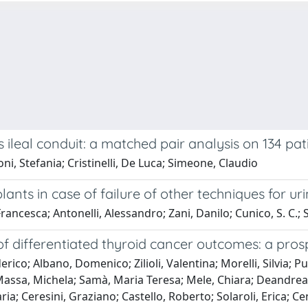
 ileal conduit: a matched pair analysis on 134 pat
i, Stefania; Cristinelli, De Luca; Simeone, Claudio
nts in case of failure of other techniques for uri
, Francesca; Antonelli, Alessandro; Zani, Danilo; Cunico, S. C.
of differentiated thyroid cancer outcomes: a pros
erico; Albano, Domenico; Zilioli, Valentina; Morelli, Silvia; Pu
Massa, Michela; Samà, Maria Teresa; Mele, Chiara; Deandrea
a; Ceresini, Graziano; Castello, Roberto; Solaroli, Erica; Ce