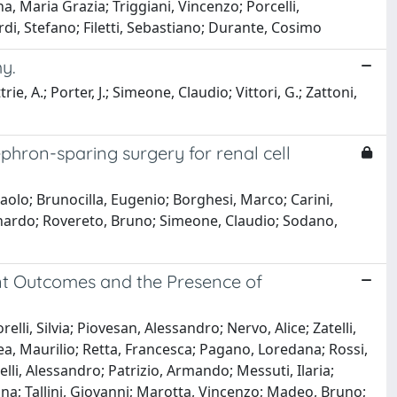
, Maria Grazia; Triggiani, Vincenzo; Porcelli,
i, Stefano; Filetti, Sebastiano; Durante, Cosimo
y.
ie, A.; Porter, J.; Simeone, Claudio; Vittori, G.; Zattoni,
ephron-sparing surgery for renal cell
aolo; Brunocilla, Eugenio; Borghesi, Marco; Carini,
nardo; Rovereto, Bruno; Simeone, Claudio; Sodano,
nt Outcomes and the Presence of
li, Silvia; Piovesan, Alessandro; Nervo, Alice; Zatelli,
a, Maurilio; Retta, Francesca; Pagano, Loredana; Rossi,
elli, Alessandro; Patrizio, Armando; Messuti, Ilaria;
nna; Tallini, Giovanni; Marotta, Vincenzo; Madeo, Bruno;