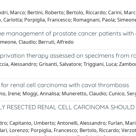
dri, Marco; Bertini, Roberto; Bertolo, Riccardo; Carini, Marc
 Carlotta; Porpiglia, Francesco; Romagnani, Paola; Simeone
the management of prostate cancer patients with 
imeone, Claudio; Berruti, Alfredo
privation therapy assessed on specimens from ra
cia, Alessandro; Grisanti, Salvatore; Triggiani, Luca; Zambon
for renal cell carcinoma with caval thrombosis
ttino, Irene; Moggi, Annalisa; Muneretto, Claudio; Cunico, Se
LY RESECTED RENAL CELL CARCINOMA SHOULD 
dro; Capitanio, Umberto; Antonelli, Alessandro; Furlan, Mar
ari, Lorenzo; Porpiglia, Francesco; Bertolo, Riccardo; Verzot