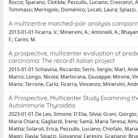
Rocco; Sparano, Clotilde; Pezzullo, Luciano; Crescenzi, 
Tommaso; Meringolo, Domenico; Locati, Laura; Spiazzi, G
A multicentre matched-pair analysis comparin
2013-01-01 Ficarra, V.; Minervini, A.; Antonelli, A.; Bhayan
F.; Carini, M.
A prospective, multicenter evaluation of predic
carcinoma: The record1 italian project
2015-01-01 Schiavina, Riccardo; Serni, Sergio; Mari, And
Marco; Longo, Nicola; Martorana, Giuseppe; Mirone, Vi
Mario; Terrone, Carlo; Ficarra, Vincenzo; Minervini, And
A Prospective, Multicenter Study Examining 
Autoimmune Thyroiditis
2023-01-01 De Leo, Simone; D'Elia, Silvia; Grani, Giorgio;
Maria Chiara; Gagliardi, Irene; Samà, Maria Teresa; Aim
Mattia; Solaroli, Erica; Pezzullo, Luciano; Chiofalo, Mari
Magri, Flavia; Spiazzi, Giovanna; Ceresini, Graziano; Br