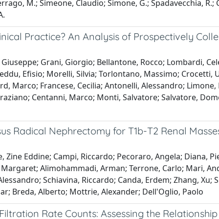
Serrago, M.; Simeone, Claudio; Simone, G.; Spadavecchia, R.; Celi
A.
nical Practice? An Analysis of Prospectively Coll
 Giuseppe; Grani, Giorgio; Bellantone, Rocco; Lombardi, Cele
Puxeddu, Efisio; Morelli, Silvia; Torlontano, Massimo; Crocett
ard, Marco; Francese, Cecilia; Antonelli, Alessandro; Limone
aziano; Centanni, Marco; Monti, Salvatore; Salvatore, Domen
us Radical Nephrectomy for T1b-T2 Renal Masses: 
Zine Eddine; Campi, Riccardo; Pecoraro, Angela; Diana, Pietr
 Margaret; Alimohammadi, Arman; Terrone, Carlo; Mari, Andr
lessandro; Schiavina, Riccardo; Canda, Erdem; Zhang, Xu; Sh
r; Breda, Alberto; Mottrie, Alexander; Dell'Oglio, Paolo
 Filtration Rate Counts: Assessing the Relations