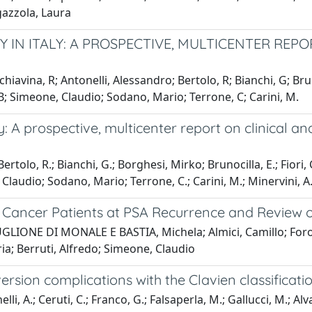
gazzola, Laura
IN ITALY: A PROSPECTIVE, MULTICENTER REPO
chiavina, R; Antonelli, Alessandro; Bertolo, R; Bianchi, G; Bru
 B; Simeone, Claudio; Sodano, Mario; Terrone, C; Carini, M.
y: A prospective, multicenter report on clinical 
ertolo, R.; Bianchi, G.; Borghesi, Mirko; Brunocilla, E.; Fiori,
, Claudio; Sodano, Mario; Terrone, C.; Carini, M.; Minervini, A
te Cancer Patients at PSA Recurrence and Review o
BUGLIONE DI MONALE E BASTIA, Michela; Almici, Camillo; Foron
ia; Berruti, Alfredo; Simeone, Claudio
rsion complications with the Clavien classification
li, A.; Ceruti, C.; Franco, G.; Falsaperla, M.; Gallucci, M.; Al