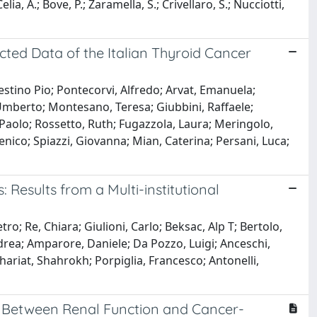
a, A.; Bove, P.; Zaramella, S.; Crivellaro, S.; Nucciotti,
ected Data of the Italian Thyroid Cancer
stino Pio; Pontecorvi, Alfredo; Arvat, Emanuela;
i, Umberto; Montesano, Teresa; Giubbini, Raffaele;
, Paolo; Rossetto, Ruth; Fugazzola, Laura; Meringolo,
ico; Spiazzi, Giovanna; Mian, Caterina; Persani, Luca;
Results from a Multi-institutional
o; Re, Chiara; Giulioni, Carlo; Beksac, Alp T; Bertolo,
ea; Amparore, Daniele; Da Pozzo, Luigi; Anceschi,
ariat, Shahrokh; Porpiglia, Francesco; Antonelli,
hip Between Renal Function and Cancer-