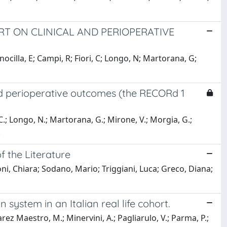
RT ON CLINICAL AND PERIOPERATIVE
nocilla, E; Campi, R; Fiori, C; Longo, N; Martorana, G;
and perioperative outcomes (the RECORd 1
 C.; Longo, N.; Martorana, G.; Mirone, V.; Morgia, G.;
.
f the Literature
i, Chiara; Sodano, Mario; Triggiani, Luca; Greco, Diana;
 system in an Italian real life cohort.
varez Maestro, M.; Minervini, A.; Pagliarulo, V.; Parma, P.;