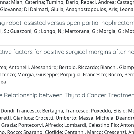
Anna; Mian, Caterina; Tumino, Dario; Repaci, Andrea; Castagna
iovanna; Di Dalmazi, Giulia; Anagnostopoulos, Aris; Leonard
g robot-assisted versus open partial nephrectom
i, S.; Guazzoni, G.; Longo, N.; Martorana, G.; Morgia, G.; Mottr
tive factors for positive surgical margins after n
rea; Antonelli, Alessandro; Bertolo, Riccardo; Bianchi, Giamp
ncenzo; Morgia, Giuseppe; Porpiglia, Francesco; Rocco, Ber
rea
the Relationship between Thyroid Cancer Treatme
 Dondi, Francesco; Bertagna, Francesco; Puxeddu, Efisio; Morel
aretti, Gianluca; Crocetti, Umberto; Massa, Michela; Deandre
a Grazia; Pontecorvi, Alfredo; Lombardi, Celestino Pio; Anton
uno, Rocco; Sparano, Clotilde; Centanni, Marco; Crescenzi, A