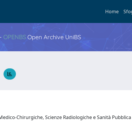
Home
Sfo
 -
OPENBS
Open Archive UniBS
o
 Medico-Chirurgiche, Scienze Radiologiche e Sanità Pubblic