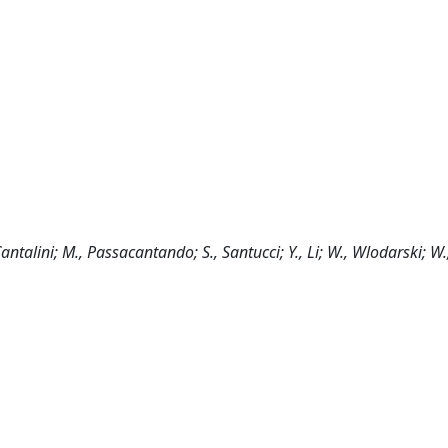
Cantalini; M., Passacantando; S., Santucci; Y., Li; W., Wlodarski; W