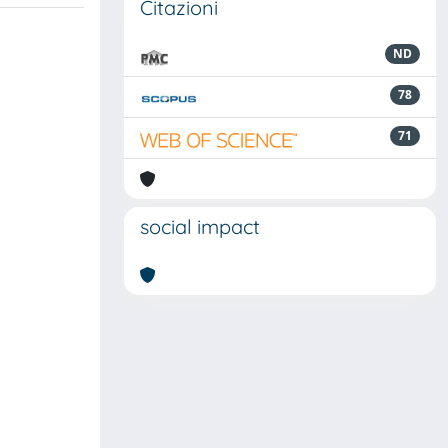
Citazioni
ND
78
71
social impact