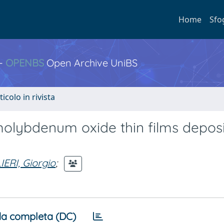
Home
Sfo
 -
OPENBS
Open Archive UniBS
ticolo in rivista
olybdenum oxide thin films depos
ERI, Giorgio
;
a completa (DC)