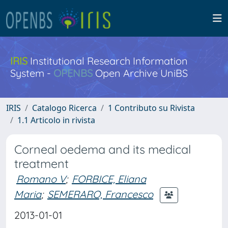
IRIS
Institutional Research Information
System -
OPENBS
Open Archive UniBS
IRIS
Catalogo Ricerca
1 Contributo su Rivista
1.1 Articolo in rivista
Corneal oedema and its medical
treatment
Romano V
;
FORBICE, Eliana
Maria
;
SEMERARO, Francesco
2013-01-01