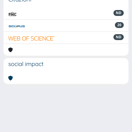
ND
20
ND
social impact
Powered by
IRIS
-
about IRIS
-