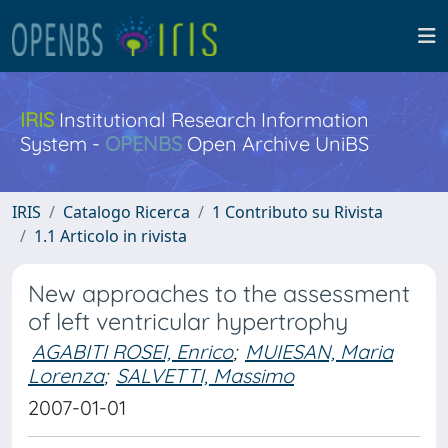
IRIS
Institutional Research Information
System -
OPENBS
Open Archive UniBS
IRIS
Catalogo Ricerca
1 Contributo su Rivista
1.1 Articolo in rivista
New approaches to the assessment
of left ventricular hypertrophy
AGABITI ROSEI, Enrico
;
MUIESAN, Maria
Lorenza
;
SALVETTI, Massimo
2007-01-01