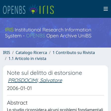
IRIS
Institutional Research Information
System -
OPENBS
Open Archive UniBS
IRIS
Catalogo Ricerca
1 Contributo su Rivista
1.1 Articolo in rivista
Note sul delitto di estorsione
PROSDOCIMI, Salvatore
2006-01-01
Abstract
Lo studio riconsidera alcuni problemi fondamentali