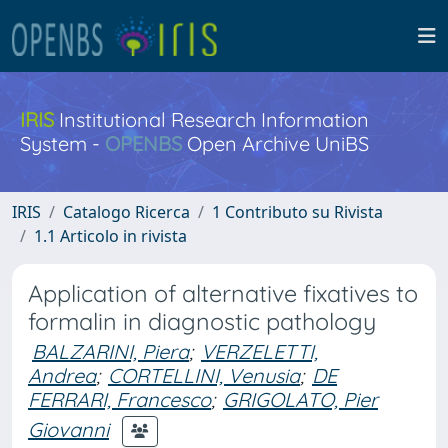
IRIS
Institutional Research Information
System -
OPENBS
Open Archive UniBS
IRIS
Catalogo Ricerca
1 Contributo su Rivista
1.1 Articolo in rivista
Application of alternative fixatives to
formalin in diagnostic pathology
BALZARINI, Piera
;
VERZELETTI,
Andrea
;
CORTELLINI, Venusia
;
DE
FERRARI, Francesco
;
GRIGOLATO, Pier
Giovanni