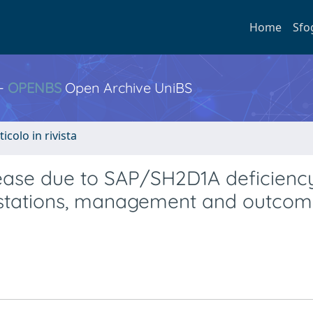
Home
Sfo
 -
OPENBS
Open Archive UniBS
ticolo in rivista
sease due to SAP/SH2D1A deficiency
estations, management and outcom