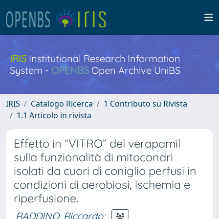
IRIS
Institutional Research Information
System -
OPENBS
Open Archive UniBS
IRIS
Catalogo Ricerca
1 Contributo su Rivista
1.1 Articolo in rivista
Effetto in “VITRO” del verapamil
sulla funzionalità di mitocondri
isolati da cuori di coniglio perfusi in
condizioni di aerobiosi, ischemia e
riperfusione.
RADDINO, Riccardo
;