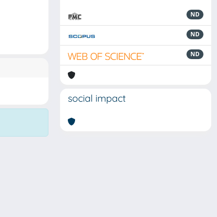
ND
ND
ND
social impact