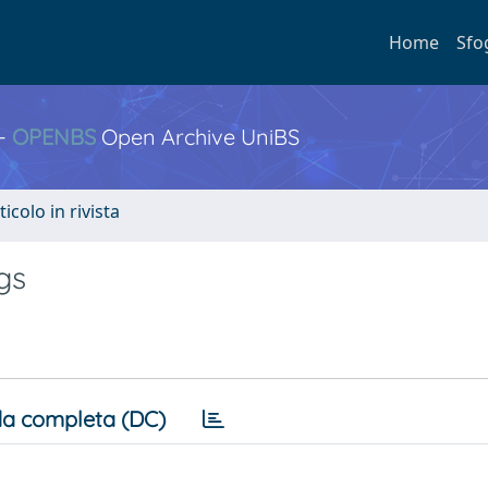
Home
Sfo
 -
OPENBS
Open Archive UniBS
ticolo in rivista
gs
a completa (DC)