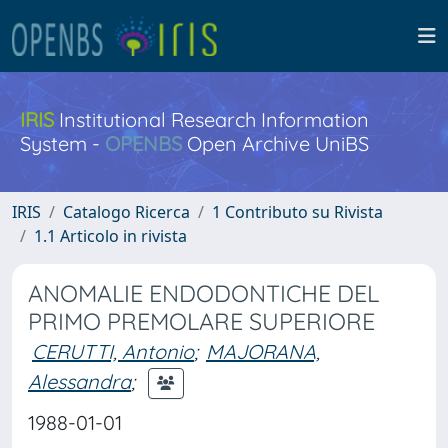
IRIS
Institutional Research Information
System -
OPENBS
Open Archive UniBS
IRIS
Catalogo Ricerca
1 Contributo su Rivista
1.1 Articolo in rivista
ANOMALIE ENDODONTICHE DEL
PRIMO PREMOLARE SUPERIORE
CERUTTI, Antonio
;
MAJORANA,
Alessandra
;
1988-01-01