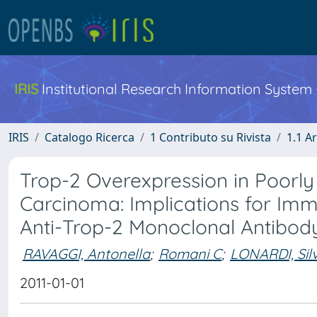
IRIS
Institutional Research Information System
IRIS
Catalogo Ricerca
1 Contributo su Rivista
1.1 Ar
Trop-2 Overexpression in Poorly
Carcinoma: Implications for Im
Anti-Trop-2 Monoclonal Antibod
RAVAGGI, Antonella
;
Romani C
;
LONARDI, Sil
2011-01-01