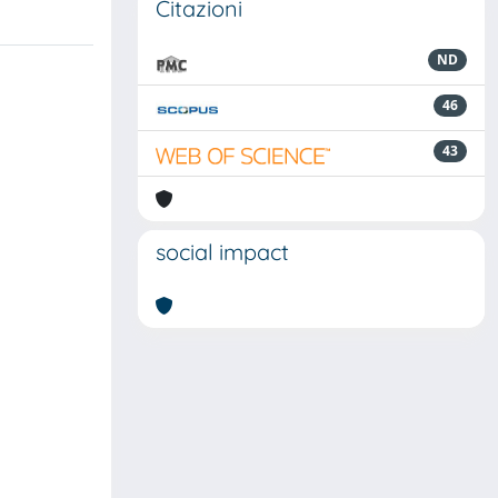
Citazioni
ND
46
43
social impact