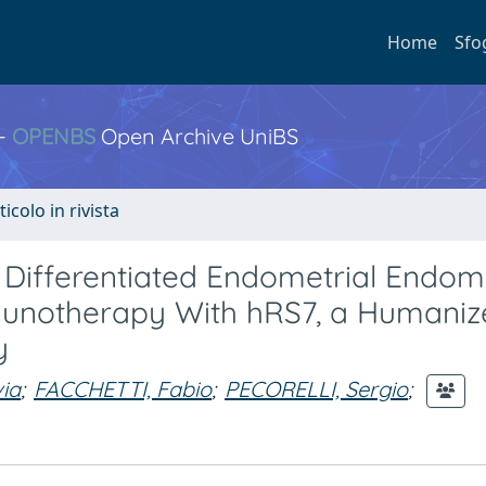
Home
Sfo
 -
OPENBS
Open Archive UniBS
ticolo in rivista
 Differentiated Endometrial Endom
munotherapy With hRS7, a Humaniz
y
via
;
FACCHETTI, Fabio
;
PECORELLI, Sergio
;