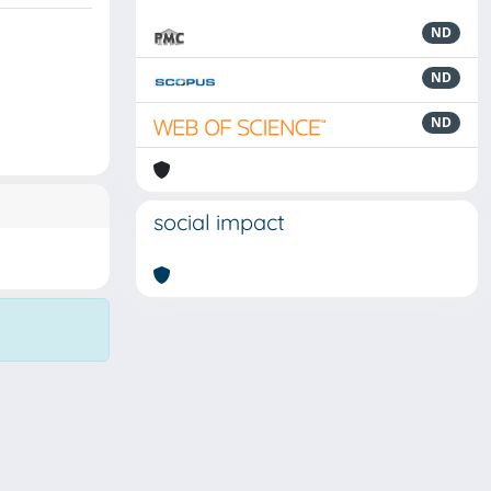
ND
ND
ND
social impact