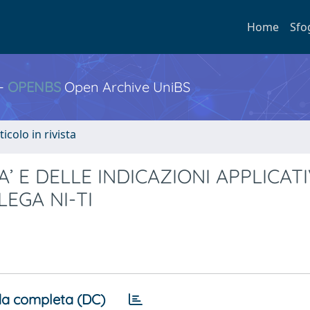
Home
Sfo
 -
OPENBS
Open Archive UniBS
ticolo in rivista
 E DELLE INDICAZIONI APPLICATI
EGA NI-TI
a completa (DC)