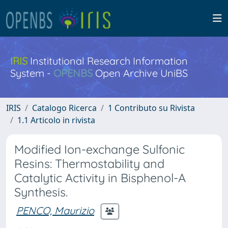
IRIS
Institutional Research Information
System -
OPENBS
Open Archive UniBS
IRIS
Catalogo Ricerca
1 Contributo su Rivista
1.1 Articolo in rivista
Modified Ion-exchange Sulfonic
Resins: Thermostability and
Catalytic Activity in Bisphenol-A
Synthesis.
PENCO, Maurizio