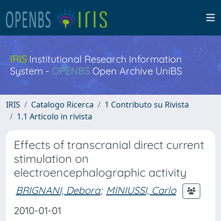
IRIS
Institutional Research Information
System -
OPENBS
Open Archive UniBS
IRIS
Catalogo Ricerca
1 Contributo su Rivista
1.1 Articolo in rivista
Effects of transcranial direct current
stimulation on
electroencephalographic activity
BRIGNANI, Debora
;
MINIUSSI, Carlo
2010-01-01