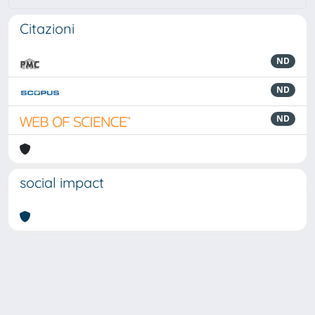
Citazioni
ND
ND
ND
social impact