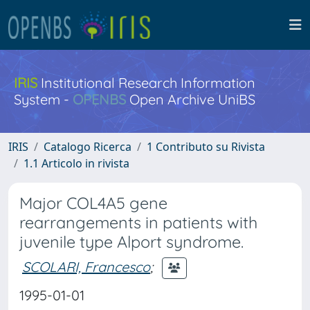
IRIS
Institutional Research Information
System -
OPENBS
Open Archive UniBS
IRIS
Catalogo Ricerca
1 Contributo su Rivista
1.1 Articolo in rivista
Major COL4A5 gene
rearrangements in patients with
juvenile type Alport syndrome.
SCOLARI, Francesco
;
1995-01-01