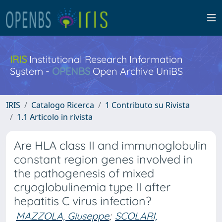
IRIS
Institutional Research Information
System -
OPENBS
Open Archive UniBS
IRIS
Catalogo Ricerca
1 Contributo su Rivista
1.1 Articolo in rivista
Are HLA class II and immunoglobulin
constant region genes involved in
the pathogenesis of mixed
cryoglobulinemia type II after
hepatitis C virus infection?
MAZZOLA, Giuseppe
;
SCOLARI,