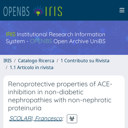
IRIS
Institutional Research Information
System -
OPENBS
Open Archive UniBS
IRIS
Catalogo Ricerca
1 Contributo su Rivista
1.1 Articolo in rivista
Renoprotective properties of ACE-
inhibition in non-diabetic
nephropathies with non-nephrotic
proteinuria
SCOLARI, Francesco
;