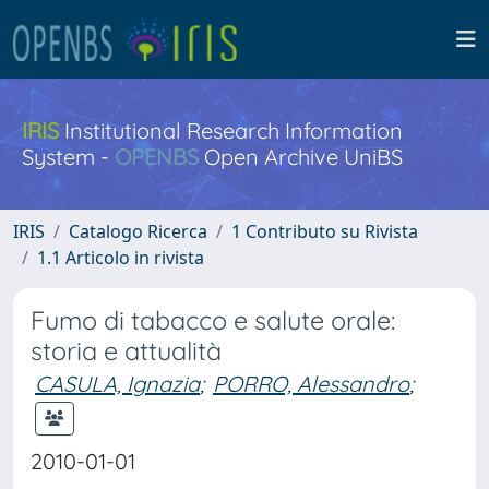
IRIS
Institutional Research Information
System -
OPENBS
Open Archive UniBS
IRIS
Catalogo Ricerca
1 Contributo su Rivista
1.1 Articolo in rivista
Fumo di tabacco e salute orale:
storia e attualità
CASULA, Ignazia
;
PORRO, Alessandro
;
2010-01-01