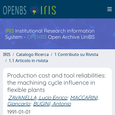
IRIS
Institutional Research Information
System -
OPENBS
Open Archive UniBS
IRIS
Catalogo Ricerca
1 Contributo su Rivista
1.1 Articolo in rivista
Production cost and tool reliabilities:
the machining cycle influence in
flexible plants
ZAVANELLA, Lucio Enrico
;
MACCARINI,
Giancarlo
;
BUGINI, Antonio
1991-01-01