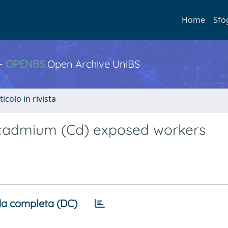
Home
Sfo
 -
OPENBS
Open Archive UniBS
ticolo in rivista
n cadmium (Cd) exposed workers
a completa (DC)