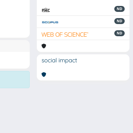
ND
ND
ND
social impact