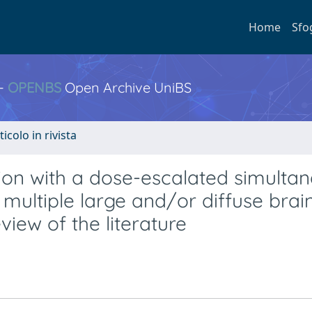
Home
Sfo
 -
OPENBS
Open Archive UniBS
ticolo in rivista
ion with a dose-escalated simulta
 multiple large and/or diffuse brai
view of the literature