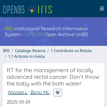
IRIS
Institutional Research Information
System -
OPENBS
Open Archive UniBS
IRIS
Catalogo Ricerca
1 Contributo su Rivista
1.1 Articolo in rivista
RT for the management of locally
advanced rectal cancer: Don't throw
the baby with the bath water!
Nicosia L
;
Bonú ML
;
2025-01-01