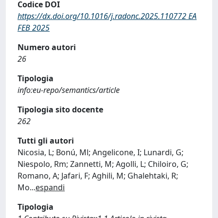
Codice DOI
https://dx.doi.org/10.1016/j.radonc.2025.110772 EA
FEB 2025
Numero autori
26
Tipologia
info:eu-repo/semantics/article
Tipologia sito docente
262
Tutti gli autori
Nicosia, L; Bonú, Ml; Angelicone, I; Lunardi, G;
Niespolo, Rm; Zannetti, M; Agolli, L; Chiloiro, G;
Romano, A; Jafari, F; Aghili, M; Ghalehtaki, R;
Mo
...
espandi
Tipologia