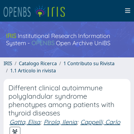
IRIS
Institutional Research Information
System -
OPENBS
Open Archive UniBS
IRIS
Catalogo Ricerca
1 Contributo su Rivista
1.1 Articolo in rivista
Different clinical autoimmune
polyglandular syndrome
phenotypes among patients with
thyroid diseases
Gatta, Elisa
;
Pirola, Ilenia
;
Cappelli, Carlo