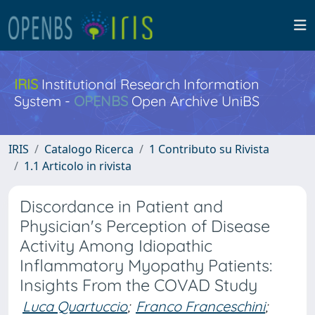
IRIS
Institutional Research Information
System -
OPENBS
Open Archive UniBS
IRIS
Catalogo Ricerca
1 Contributo su Rivista
1.1 Articolo in rivista
Discordance in Patient and
Physician's Perception of Disease
Activity Among Idiopathic
Inflammatory Myopathy Patients:
Insights From the COVAD Study
Luca Quartuccio
;
Franco Franceschini
;