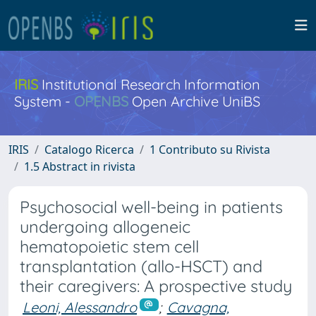
IRIS
Institutional Research Information
System -
OPENBS
Open Archive UniBS
IRIS
Catalogo Ricerca
1 Contributo su Rivista
1.5 Abstract in rivista
Psychosocial well-being in patients
undergoing allogeneic
hematopoietic stem cell
transplantation (allo-HSCT) and
their caregivers: A prospective study
Leoni, Alessandro
;
Cavagna,