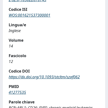
Codice ISI
WOS:001621537300001
Lingua/e
Inglese
Volume
14
Fascicolo
12
Codice DOI
https://dx.doi.org/10.1093/stcltm/szaf062
PMID
41277535
Parole chiave
BCR::ABL1; CD26; EVES; chronic myeloid leukemia;