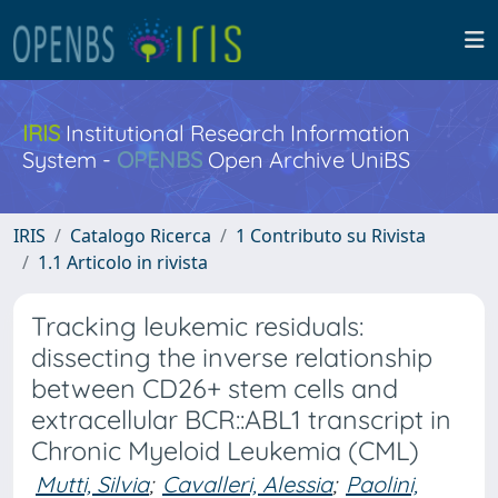
IRIS
Institutional Research Information
System -
OPENBS
Open Archive UniBS
IRIS
Catalogo Ricerca
1 Contributo su Rivista
1.1 Articolo in rivista
Tracking leukemic residuals:
dissecting the inverse relationship
between CD26+ stem cells and
extracellular BCR::ABL1 transcript in
Chronic Myeloid Leukemia (CML)
Mutti, Silvia
;
Cavalleri, Alessia
;
Paolini,