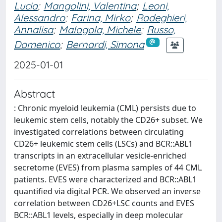
Lucia
;
Mangolini, Valentina
;
Leoni,
Alessandro
;
Farina, Mirko
;
Radeghieri,
Annalisa
;
Malagola, Michele
;
Russo,
Domenico
;
Bernardi, Simona
2025-01-01
Abstract
: Chronic myeloid leukemia (CML) persists due to
leukemic stem cells, notably the CD26+ subset. We
investigated correlations between circulating
CD26+ leukemic stem cells (LSCs) and BCR::ABL1
transcripts in an extracellular vesicle-enriched
secretome (EVES) from plasma samples of 44 CML
patients. EVES were characterized and BCR::ABL1
quantified via digital PCR. We observed an inverse
correlation between CD26+LSC counts and EVES
BCR::ABL1 levels, especially in deep molecular