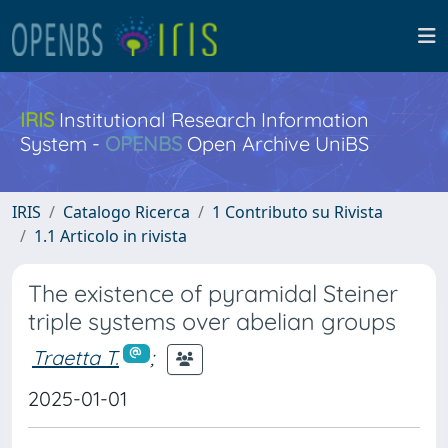
IRIS
Institutional Research Information
System -
OPENBS
Open Archive UniBS
IRIS
Catalogo Ricerca
1 Contributo su Rivista
1.1 Articolo in rivista
The existence of pyramidal Steiner
triple systems over abelian groups
Traetta T.
;
2025-01-01