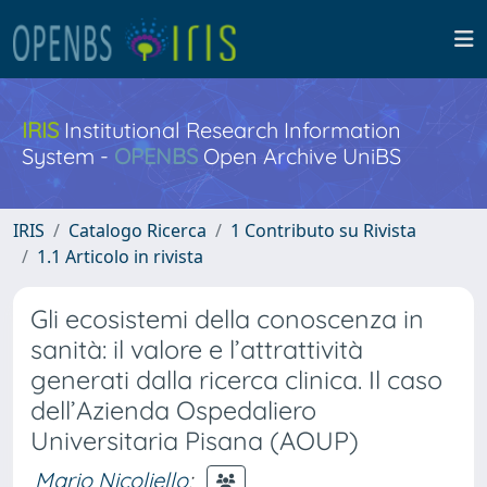
IRIS
Institutional Research Information
System -
OPENBS
Open Archive UniBS
IRIS
Catalogo Ricerca
1 Contributo su Rivista
1.1 Articolo in rivista
Gli ecosistemi della conoscenza in
sanità: il valore e l’attrattività
generati dalla ricerca clinica. Il caso
dell’Azienda Ospedaliero
Universitaria Pisana (AOUP)
Mario Nicoliello
;