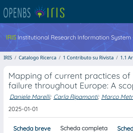
IRIS
Institutional Research Information System
IRIS
Catalogo Ricerca
1 Contributo su Rivista
1.1 Ar
Mapping of current practices of p
failure throughout Europe: A sco
Daniele Marelli
;
Carla Ripamonti
;
Marco Met
2025-01-01
Scheda completa
Scheda breve
Sched