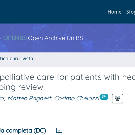
Home
Sfo
 -
OPENBS
Open Archive UniBS
ticolo in rivista
alliative care for patients with he
ping review
ra
;
Matteo Pagnesi
;
Cosimo Chelazzi
a completa (DC)