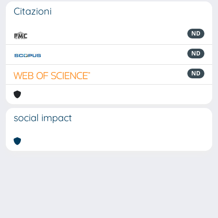
Citazioni
ND
ND
ND
social impact