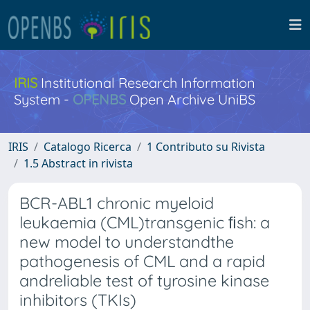
IRIS
Institutional Research Information
System -
OPENBS
Open Archive UniBS
IRIS
Catalogo Ricerca
1 Contributo su Rivista
1.5 Abstract in rivista
BCR-ABL1 chronic myeloid
leukaemia (CML)transgenic ﬁsh: a
new model to understandthe
pathogenesis of CML and a rapid
andreliable test of tyrosine kinase
inhibitors (TKIs)