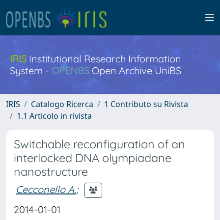
IRIS
Institutional Research Information
System -
OPENBS
Open Archive UniBS
IRIS
Catalogo Ricerca
1 Contributo su Rivista
1.1 Articolo in rivista
Switchable reconfiguration of an
interlocked DNA olympiadane
nanostructure
Cecconello A.
;
2014-01-01