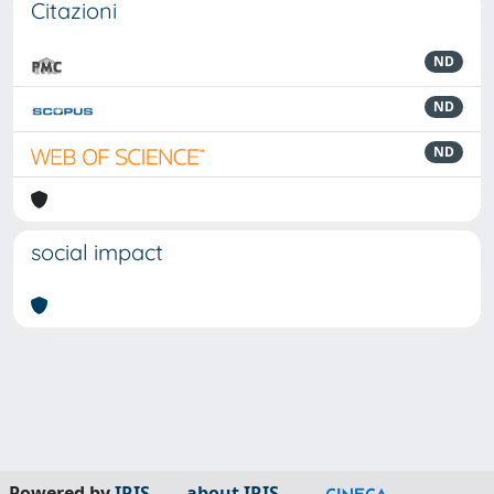
Citazioni
ND
ND
ND
social impact
Powered by
IRIS
-
about IRIS
-