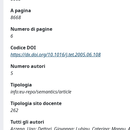
A pagina
8668
Numero di pagine
6
Codice DOI
https://dx.doi.org/10.1016/j.tet.2005.06.108
Numero autori
5
Tipologia
info:eu-repo/semantics/article
Tipologia sito docente
262
Tutti gli autori
Azzena, Ugo; Dettori, Giovanna; Lubinu, Caterina; Mannu, A