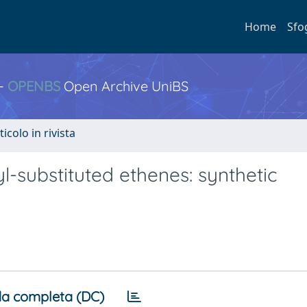
Home
Sfo
 -
OPENBS
Open Archive UniBS
ticolo in rivista
l-substituted ethenes: synthetic
a completa (DC)