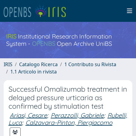
IRIS
Institutional Research Information
System -
OPENBS
Open Archive UniBS
IRIS
Catalogo Ricerca
1 Contributo su Rivista
1.1 Articolo in rivista
Successful Omalizumab treatment in
delayed pressure urticaria as
confirmed by stimulation test
Ariasi, Cesare
;
Perazzolli, Gabriele
;
Rubelli,
Luca
;
Calzavara-Pinton, Piergiacomo