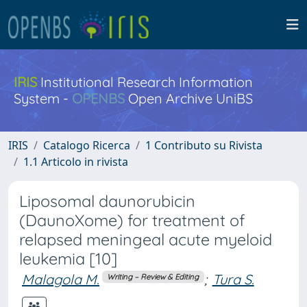
IRIS
Institutional Research Information
System -
OPENBS
Open Archive UniBS
IRIS
Catalogo Ricerca
1 Contributo su Rivista
1.1 Articolo in rivista
Liposomal daunorubicin
(DaunoXome) for treatment of
relapsed meningeal acute myeloid
leukemia [10]
Malagola M.
;
Tura S.
Writing – Review & Editing