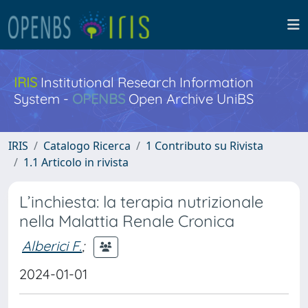
IRIS
Institutional Research Information
System -
OPENBS
Open Archive UniBS
IRIS
Catalogo Ricerca
1 Contributo su Rivista
1.1 Articolo in rivista
L’inchiesta: la terapia nutrizionale
nella Malattia Renale Cronica
Alberici F.
;
2024-01-01