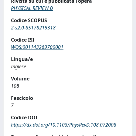
Rivista su cui è pubblicata l'opera
PHYSICAL REVIEW D
Codice SCOPUS
2-s2.0-85178219318
Codice ISI
WOS:001143269700001
Lingua/e
Inglese
Volume
108
Fascicolo
7
Codice DOI
https://dx.doi.org/10.1103/PhysRevD.108.072008