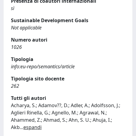
Presenza di coautori internazionali
sì
Sustainable Development Goals
Not applicable
Numero autori
1026
Tipologia
info:eu-repo/semantics/article
Tipologia sito docente
262
Tutti gli autori
Acharya, S.; Adamov??, D.; Adler, A.; Adolfsson, J.;
Aglieri Rinella, G.; Agnello, M.; Agrawal, N.;
Ahammed, Z.; Ahmad, S.; Ahn, S. U.; Ahuja, I.;
Akb
...
espandi