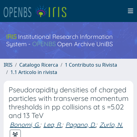
IRIS
Institutional Research Information
System -
OPENBS
Open Archive UniBS
IRIS
Catalogo Ricerca
1 Contributo su Rivista
1.1 Articolo in rivista
Pseudorapidity densities of charged
particles with transverse momentum
thresholds in pp collisions at s =5.02
and 13 TeV
Bonomi, G.
;
Lea, R.
;
Pagano, D.
;
Zurlo, N.