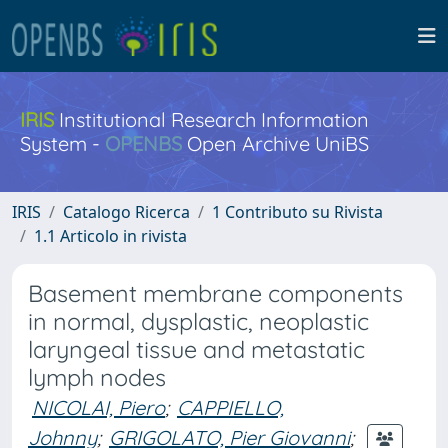
IRIS
Institutional Research Information
System -
OPENBS
Open Archive UniBS
IRIS
Catalogo Ricerca
1 Contributo su Rivista
1.1 Articolo in rivista
Basement membrane components
in normal, dysplastic, neoplastic
laryngeal tissue and metastatic
lymph nodes
NICOLAI, Piero
;
CAPPIELLO,
Johnny
;
GRIGOLATO, Pier Giovanni
;