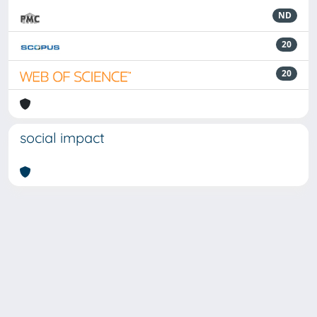
ND
20
20
social impact
Powered by
IRIS
-
about IRIS
-
Utilizzo dei cookie
-
Privacy
Copyright © 2026