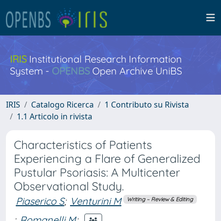
IRIS
Institutional Research Information
System -
OPENBS
Open Archive UniBS
IRIS
Catalogo Ricerca
1 Contributo su Rivista
1.1 Articolo in rivista
Characteristics of Patients
Experiencing a Flare of Generalized
Pustular Psoriasis: A Multicenter
Observational Study.
Piaserico S
;
Venturini M
Writing – Review & Editing
;
Romanelli M
;