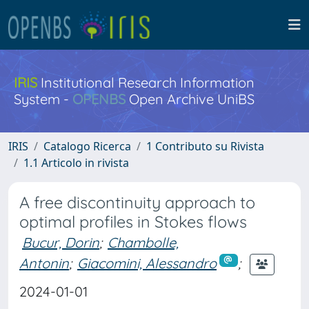
IRIS
Institutional Research Information
System -
OPENBS
Open Archive UniBS
IRIS
Catalogo Ricerca
1 Contributo su Rivista
1.1 Articolo in rivista
A free discontinuity approach to
optimal profiles in Stokes flows
Bucur, Dorin
;
Chambolle,
Antonin
;
Giacomini, Alessandro
;
2024-01-01