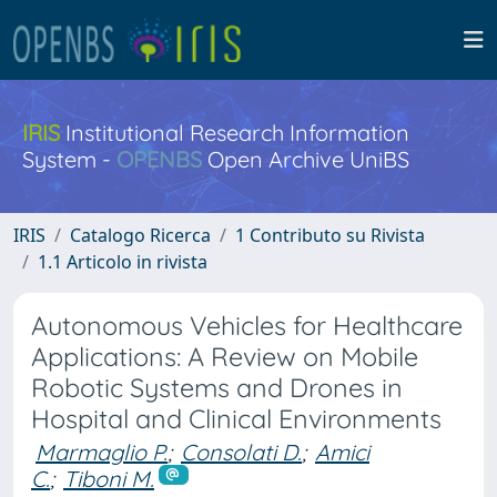
IRIS
Institutional Research Information
System -
OPENBS
Open Archive UniBS
IRIS
Catalogo Ricerca
1 Contributo su Rivista
1.1 Articolo in rivista
Autonomous Vehicles for Healthcare
Applications: A Review on Mobile
Robotic Systems and Drones in
Hospital and Clinical Environments
Marmaglio P.
;
Consolati D.
;
Amici
C.
;
Tiboni M.